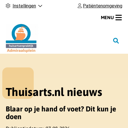
Instellingen
Patiëntenomgeving
MENU
H
o
o
f
d
m
e
Thuisarts.nl nieuws
n
u
Blaar op je hand of voet? Dit kun je
doen