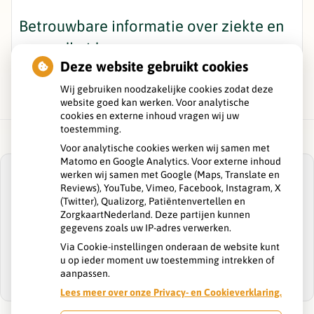
Betrouwbare informatie over ziekte en
gezondheid
Deze website gebruikt cookies
Wij gebruiken noodzakelijke cookies zodat deze
website goed kan werken. Voor analytische
cookies en externe inhoud vragen wij uw
toestemming.
Voor analytische cookies werken wij samen met
Matomo en Google Analytics. Voor externe inhoud
werken wij samen met Google (Maps, Translate en
Reviews), YouTube, Vimeo, Facebook, Instagram, X
(Twitter), Qualizorg, Patiëntenvertellen en
ZorgkaartNederland. Deze partijen kunnen
U heeft geen toestemming gegeven voor
gegevens zoals uw IP-adres verwerken.
externe inhoud
die nodig is om dit te
zien.
Via Cookie-instellingen onderaan de website kunt
u op ieder moment uw toestemming intrekken of
Cookie-instellingen wijzigen
aanpassen.
Lees meer over onze Privacy- en Cookieverklaring.