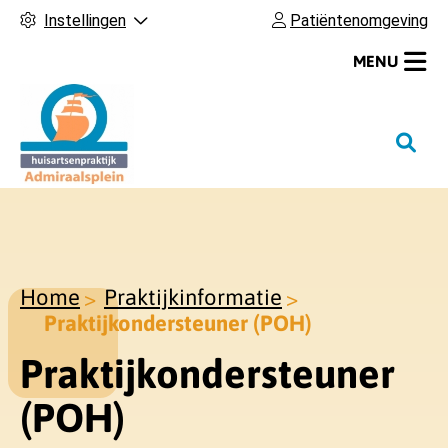
Instellingen
Patiëntenomgeving
MENU
H
o
o
f
d
m
Home
Praktijkinformatie
e
Praktijkondersteuner (POH)
n
u
Praktijkondersteuner
(POH)