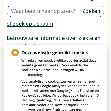
Zoeken
of zoek op lichaam
Betrouwbare informatie over ziekte en
gezondheid
Deze website gebruikt cookies
Wij gebruiken noodzakelijke cookies zodat deze
website goed kan werken. Voor analytische
cookies en externe inhoud vragen wij uw
toestemming.
Voor analytische cookies werken wij samen met
Matomo en Google Analytics. Voor externe inhoud
werken wij samen met Google (Maps, Translate en
Reviews), YouTube, Vimeo, Facebook, Instagram, X
(Twitter), Qualizorg, Patiëntenvertellen en
ZorgkaartNederland. Deze partijen kunnen
U heeft geen toestemming gegeven voor
gegevens zoals uw IP-adres verwerken.
externe inhoud
die nodig is om dit te