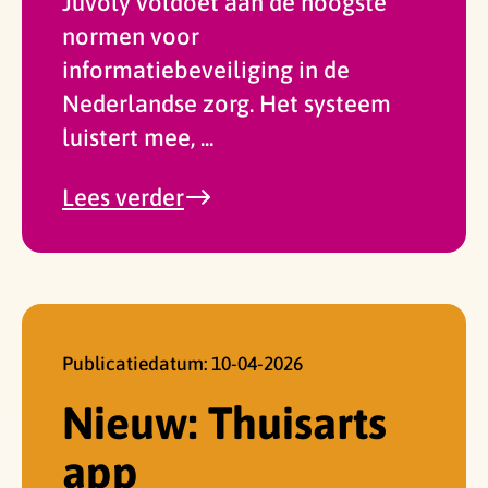
Juvoly voldoet aan de hoogste
normen voor
informatiebeveiliging in de
Nederlandse zorg. Het systeem
luistert mee, ...
over
Lees verder
'Spraakgestuurd
rapporteren
met
AI'
Publicatiedatum:
10-04-2026
Nieuw: Thuisarts
app