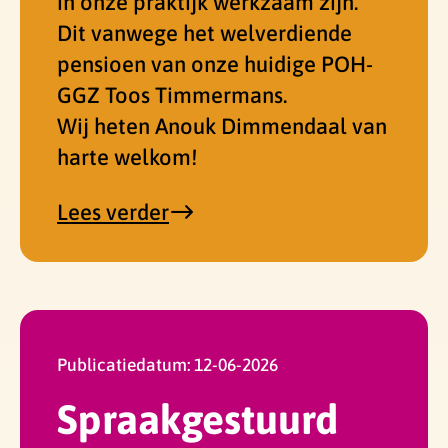
in onze praktijk werkzaam zijn.
Dit vanwege het welverdiende
pensioen van onze huidige POH-
GGZ Toos Timmermans.
Wij heten Anouk Dimmendaal van
harte welkom!
over
Lees verder
'Nieuwe
POH-
GGZ
Anouk
Dimmendaal'
Publicatiedatum:
12-06-2026
Spraakgestuurd