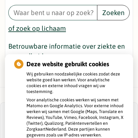
Zoeken
of zoek op lichaam
Betrouwbare informatie over ziekte en
gezondheid
Deze website gebruikt cookies
Wij gebruiken noodzakelijke cookies zodat deze
website goed kan werken. Voor analytische
cookies en externe inhoud vragen wij uw
toestemming.
Voor analytische cookies werken wij samen met
Matomo en Google Analytics. Voor externe inhoud
werken wij samen met Google (Maps, Translate en
Reviews), YouTube, Vimeo, Facebook, Instagram, X
(Twitter), Qualizorg, Patiëntenvertellen en
ZorgkaartNederland. Deze partijen kunnen
U heeft geen toestemming gegeven voor
gegevens zoals uw IP-adres verwerken.
externe inhoud
die nodig is om dit te