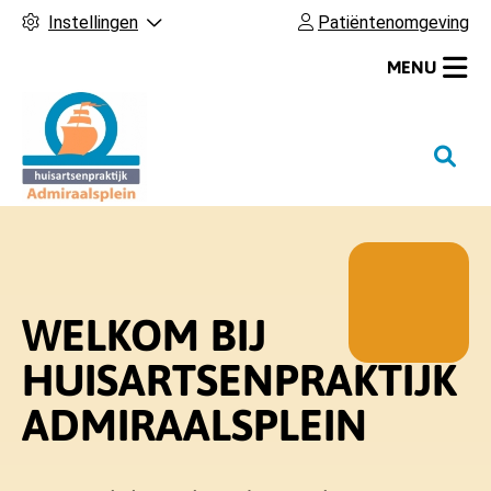
Instellingen
Patiëntenomgeving
MENU
H
o
o
f
d
m
WELKOM
BIJ
e
n
HUISARTSENPRAKTIJK
u
ADMIRAALSPLEIN