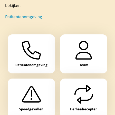
bekijken.
Patitentenomgeving
S
n
e
l
Patiëntenomgeving
Team
n
a
a
r
Spoedgevallen
Herhaalrecepten