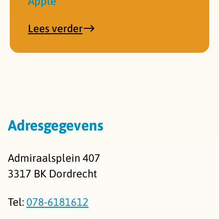
Apple
over
Lees verder
'Nieuw:
Thuisarts
app'
Adresgegevens
Admiraalsplein 407
3317 BK Dordrecht
Tel:
078-6181612