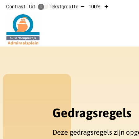
Tekst
Tekst
Contrast
Tekstgrootte
100%
Uit
verkleinen
vergroten
met
met
Hoofdmen
10%
10%
Gedragsregels
Deze gedragsregels zijn opg