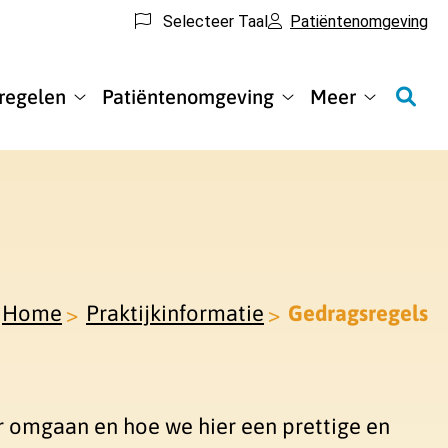
Selecteer Taal
Patiëntenomgeving
 regelen
Patiëntenomgeving
Meer
(Online)
Patiëntenomgeving
Meer
regelen
submenu
submenu
submenu
Home
Praktijkinformatie
Gedragsregels
r omgaan en hoe we hier een prettige en