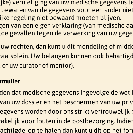
ijke) vernietiging van uw medische gegevens t
bewaren van de gegevens voor een ander niet
jke regeling niet bewaard moeten blijven.
en van een eigen verklaring (van medische aar
lde gevallen tegen de verwerking van uw gegev
 uw rechten, dan kunt u
dit
mondeling of midd
raalsplein
.
Uw belangen kunnen ook behartigd
 of uw curator of mentor).
rmulier
en dat medische gegevens ingevolge de wet in
van uw dossier en het beschermen van uw priva
gegevens worden door ons strikt vertrouwelijk
rakelijk voor fouten in de postbezorging. Indie
achtigde, op te halen dan kunt u dit op het fo