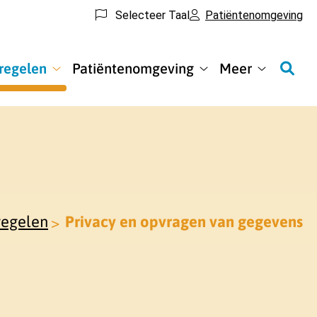
Selecteer Taal
Patiëntenomgeving
 regelen
Patiëntenomgeving
Meer
(Online)
Patiëntenomgeving
Meer
regelen
submenu
submenu
submenu
regelen
Privacy en opvragen van gegevens