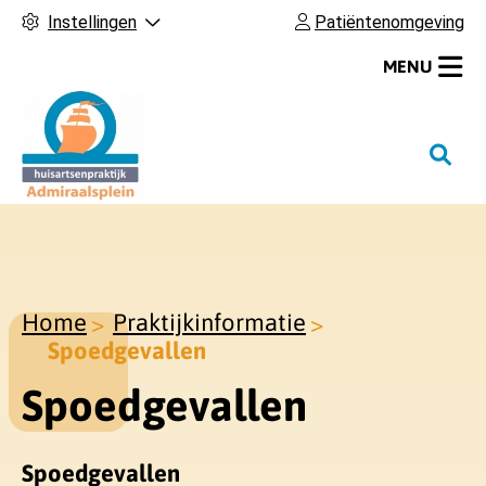
Instellingen
Patiëntenomgeving
MENU
H
o
o
f
d
m
Home
Praktijkinformatie
e
Spoedgevallen
n
u
Spoedgevallen
Spoedgevallen