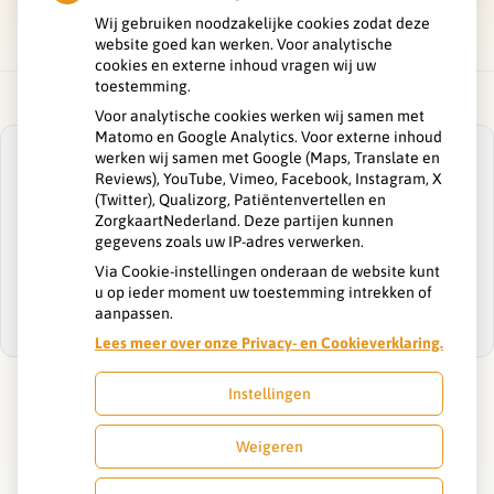
Wij gebruiken noodzakelijke cookies zodat deze
website goed kan werken. Voor analytische
cookies en externe inhoud vragen wij uw
toestemming.
Voor analytische cookies werken wij samen met
Matomo en Google Analytics. Voor externe inhoud
werken wij samen met Google (Maps, Translate en
Reviews), YouTube, Vimeo, Facebook, Instagram, X
(Twitter), Qualizorg, Patiëntenvertellen en
ZorgkaartNederland. Deze partijen kunnen
U heeft geen toestemming gegeven voor
gegevens zoals uw IP-adres verwerken.
externe inhoud
die nodig is om dit te
zien.
Via Cookie-instellingen onderaan de website kunt
u op ieder moment uw toestemming intrekken of
Cookie-instellingen wijzigen
aanpassen.
Lees meer over onze Privacy- en Cookieverklaring.
Instellingen
Uw Zorg Online
|
Beheer
Weigeren
Privacy verklaring
|
Cookie-instellingen
|
Voorwaarden