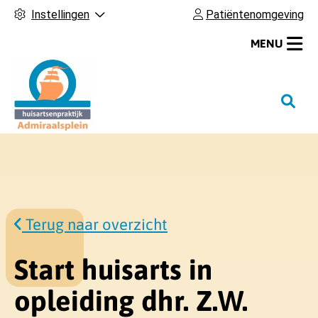
Instellingen
Patiëntenomgeving
MENU
H
o
o
f
d
m
e
Terug naar overzicht
n
u
Start huisarts in
opleiding dhr. Z.W.