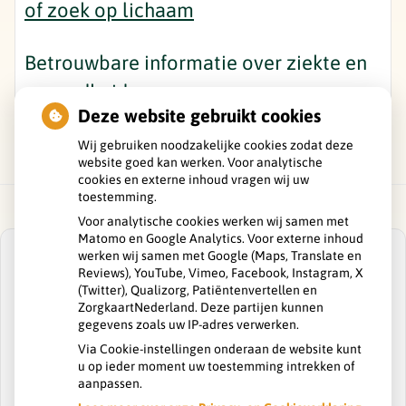
of zoek op lichaam
Betrouwbare informatie over ziekte en
gezondheid
Deze website gebruikt cookies
Wij gebruiken noodzakelijke cookies zodat deze
website goed kan werken. Voor analytische
cookies en externe inhoud vragen wij uw
toestemming.
Voor analytische cookies werken wij samen met
Matomo en Google Analytics. Voor externe inhoud
werken wij samen met Google (Maps, Translate en
Reviews), YouTube, Vimeo, Facebook, Instagram, X
(Twitter), Qualizorg, Patiëntenvertellen en
ZorgkaartNederland. Deze partijen kunnen
U heeft geen toestemming gegeven voor
gegevens zoals uw IP-adres verwerken.
externe inhoud
die nodig is om dit te
zien.
Via Cookie-instellingen onderaan de website kunt
u op ieder moment uw toestemming intrekken of
Cookie-instellingen wijzigen
aanpassen.