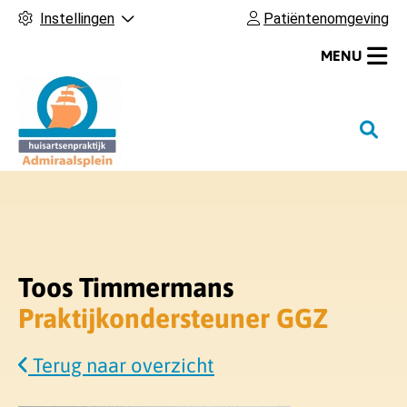
Instellingen
Patiëntenomgeving
MENU
H
o
o
f
d
m
e
Toos Timmermans
n
Praktijkondersteuner GGZ
u
Terug naar overzicht