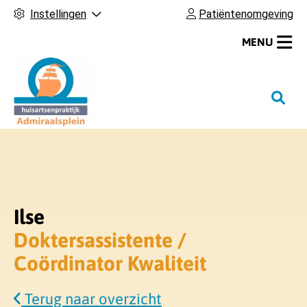
Instellingen
Patiëntenomgeving
MENU
H
o
o
f
d
m
e
Ilse
n
Doktersassistente /
u
Coördinator Kwaliteit
Terug naar overzicht