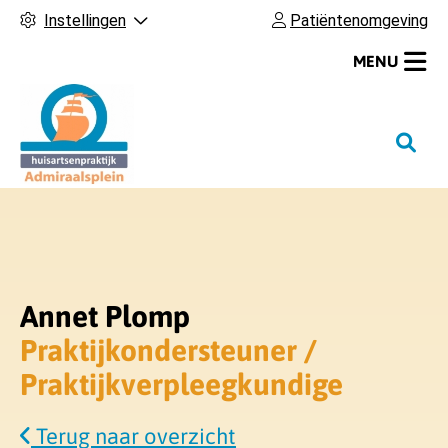
Instellingen
Patiëntenomgeving
MENU
H
o
o
f
d
m
e
Annet Plomp
n
Praktijkondersteuner /
u
Praktijkverpleegkundige
Terug naar overzicht