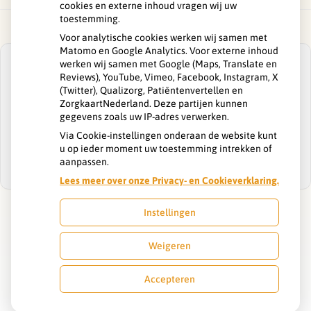
cookies en externe inhoud vragen wij uw
toestemming.
Voor analytische cookies werken wij samen met
Matomo en Google Analytics. Voor externe inhoud
werken wij samen met Google (Maps, Translate en
Reviews), YouTube, Vimeo, Facebook, Instagram, X
(Twitter), Qualizorg, Patiëntenvertellen en
ZorgkaartNederland. Deze partijen kunnen
U heeft geen toestemming gegeven voor
gegevens zoals uw IP-adres verwerken.
externe inhoud
die nodig is om dit te
zien.
Via Cookie-instellingen onderaan de website kunt
u op ieder moment uw toestemming intrekken of
Cookie-instellingen wijzigen
aanpassen.
Lees meer over onze Privacy- en Cookieverklaring.
Instellingen
Uw Zorg Online
|
Beheer
Weigeren
Privacy verklaring
|
Cookie-instellingen
|
Voorwaarden
Accepteren